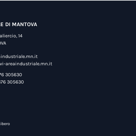
LE DI MANTOVA
liercio, 14
OVA
industriale.mn.it
i-areaindustriale.mn.it
76 305630
76 305630
Libero